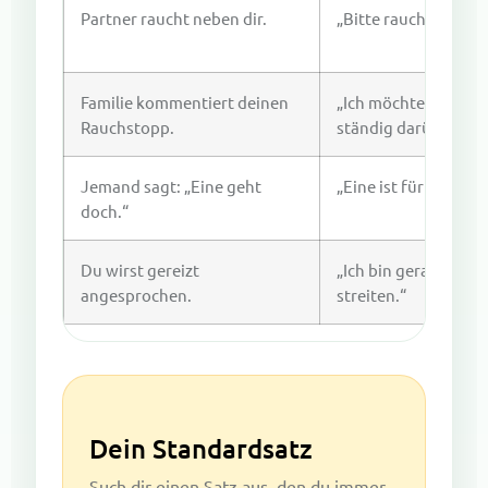
Partner raucht neben dir.
„Bitte rauch gerade 
Familie kommentiert deinen
„Ich möchte es ruhi
Rauchstopp.
ständig darüber red
Jemand sagt: „Eine geht
„Eine ist für mich ni
doch.“
Du wirst gereizt
„Ich bin gerade im En
angesprochen.
streiten.“
Dein Standardsatz
Such dir einen Satz aus, den du immer