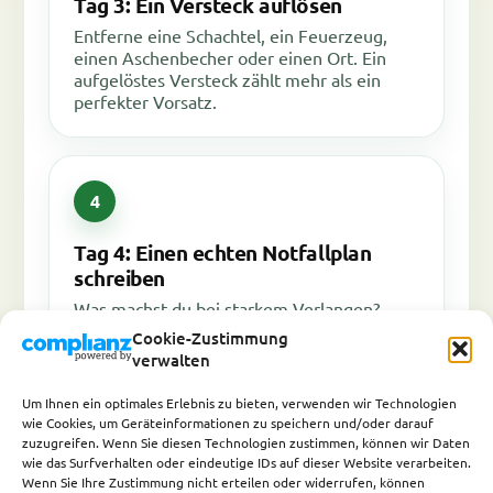
Tag 3: Ein Versteck auflösen
Entferne eine Schachtel, ein Feuerzeug,
einen Aschenbecher oder einen Ort. Ein
aufgelöstes Versteck zählt mehr als ein
perfekter Vorsatz.
Tag 4: Einen echten Notfallplan
schreiben
Was machst du bei starkem Verlangen?
Timer, Wasser, 10 Minuten warten, kurze
Cookie-Zustimmung
Bewegung, Nachricht, Atemübung. Das
verwalten
ersetzt die Notfall-Schachtel.
Um Ihnen ein optimales Erlebnis zu bieten, verwenden wir Technologien
wie Cookies, um Geräteinformationen zu speichern und/oder darauf
zuzugreifen. Wenn Sie diesen Technologien zustimmen, können wir Daten
wie das Surfverhalten oder eindeutige IDs auf dieser Website verarbeiten.
Wenn Sie Ihre Zustimmung nicht erteilen oder widerrufen, können